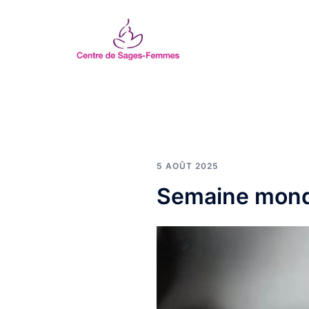
Aller
au
contenu
5 AOÛT 2025
Semaine mondia