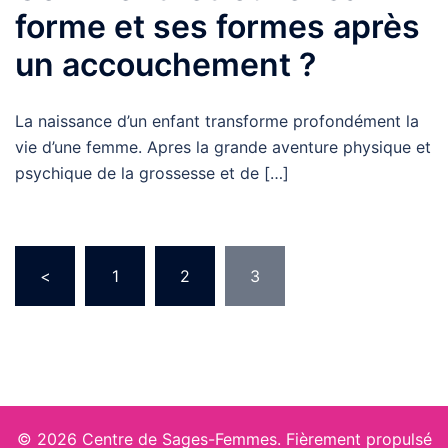
forme et ses formes après
un accouchement ?
La naissance d’un enfant transforme profondément la
vie d’une femme. Apres la grande aventure physique et
psychique de la grossesse et de […]
Pagination
<
1
2
3
des
publications
© 2026 Centre de Sages-Femmes. Fièrement propulsé